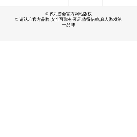
© j9九游会官方网站版权
© 请认准官方品牌,安全可靠有保证,值得信赖,真人游戏第
一品牌